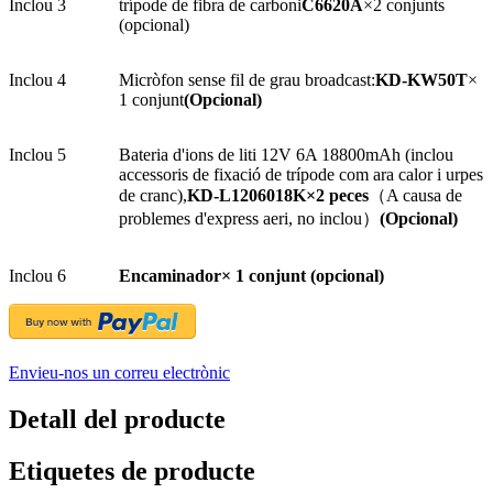
Inclou 3
trípode de fibra de carboni
C6620A
×2 conjunts
(opcional)
Inclou 4
Micròfon sense fil de grau broadcast:
KD-KW50T
×
1 conjunt
(Opcional)
Inclou 5
Bateria d'ions de liti 12V 6A 18800mAh (inclou
accessoris de fixació de trípode com ara calor i urpes
de cranc),
KD-L1206018K×2 peces
（A causa de
problemes d'express aeri, no inclou）
(Opcional)
Inclou 6
Encaminador
× 1 conjunt (opcional)
Envieu-nos un correu electrònic
Detall del producte
Etiquetes de producte