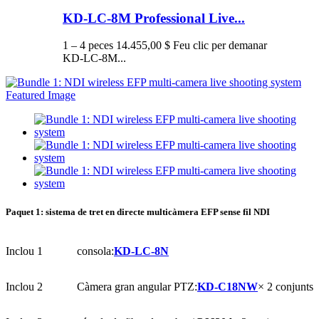
KD-LC-8M Professional Live...
1 – 4 peces 14.455,00 $ Feu clic per demanar
KD-LC-8M...
Paquet 1: sistema de tret en directe multicàmera EFP sense fil NDI
Inclou 1
consola:
KD-LC-8N
Inclou 2
Càmera gran angular PTZ:
KD-C18NW
× 2 conjunts