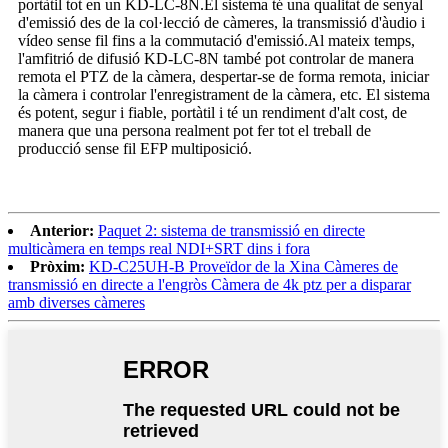
portàtil tot en un KD-LC-8N.El sistema té una qualitat de senyal
d'emissió des de la col·lecció de càmeres, la transmissió d'àudio i
vídeo sense fil fins a la commutació d'emissió.Al mateix temps,
l'amfitrió de difusió KD-LC-8N també pot controlar de manera
remota el PTZ de la càmera, despertar-se de forma remota, iniciar
la càmera i controlar l'enregistrament de la càmera, etc. El sistema
és potent, segur i fiable, portàtil i té un rendiment d'alt cost, de
manera que una persona realment pot fer tot el treball de
producció sense fil EFP multiposició.
Anterior:
Paquet 2: sistema de transmissió en directe
multicàmera en temps real NDI+SRT dins i fora
Pròxim:
KD-C25UH-B Proveïdor de la Xina Càmeres de
transmissió en directe a l'engròs Càmera de 4k ptz per a disparar
amb diverses càmeres