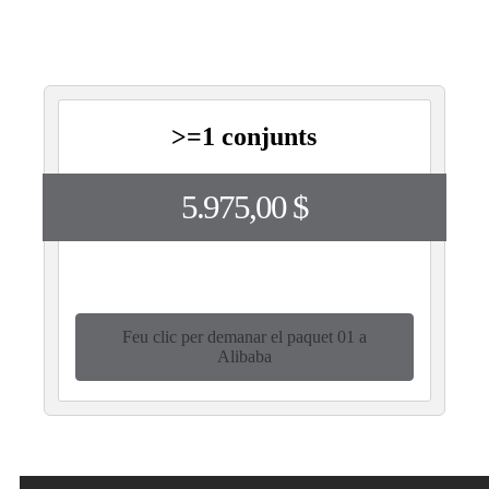
>=1 conjunts
5.975,00 $
Feu clic per demanar el paquet 01 a
Alibaba