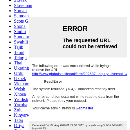
Slovak
Slovenian
Somali
Samoan
Scots Gaelic
Shona
Sindhi
Sundanese
Swahili
Tajik
Tamil
Telugu
Thai
Ukrainian
Urdu
Uzbek
Vietnamese
Welsh
Xhosa
Yiddish
Yoruba
Zulu
Kinyarwanda
Tatar
Oriya